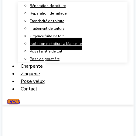
Réparation de toiture
Réparation de faîtage
Etancheité de toiture
Traitement de toiture
Urgence fuite de toit
Isolation de toiture à Marseille
Pose fenêtre de toit
Pose de gouttière
Charpente
Zinguerie
Pose velux
Contact
Devis