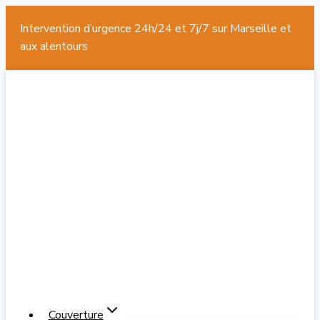
Intervention d’urgence 24h/24 et 7j/7 sur Marseille et
aux alentours
Aller
au
contenu
Couverture