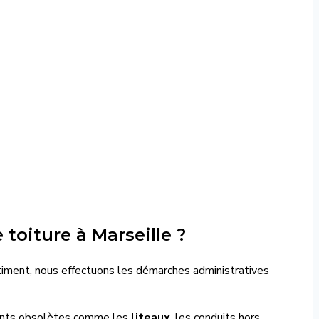
toiture à Marseille ?
âtiment, nous effectuons les démarches administratives
ents obsolètes comme les
liteaux
, les conduits hors