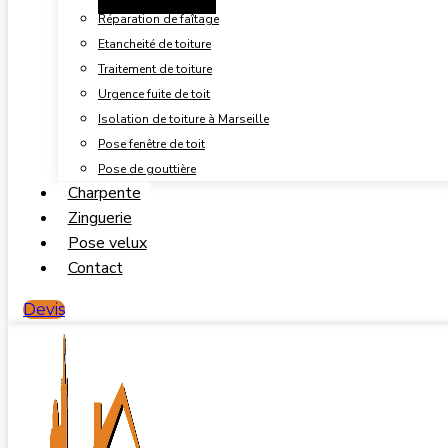
Réparation de faîtage
Etancheité de toiture
Traitement de toiture
Urgence fuite de toit
Isolation de toiture à Marseille
Pose fenêtre de toit
Pose de gouttière
Charpente
Zinguerie
Pose velux
Contact
Devis