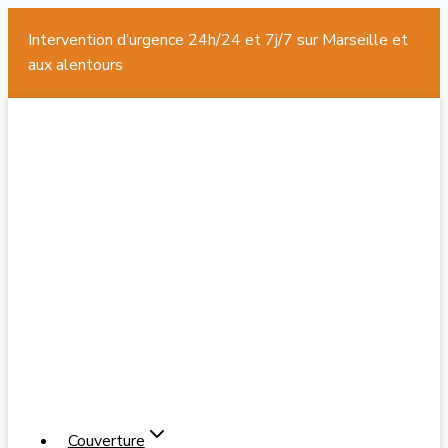
Intervention d’urgence 24h/24 et 7j/7 sur Marseille et
aux alentours
Aller
au
contenu
Couverture